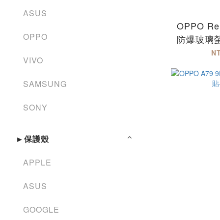
ASUS
OPPO Ren
OPPO
防爆玻璃
版 R
N
VIVO
SAMSUNG
SONY
►保護殼
APPLE
ASUS
GOOGLE