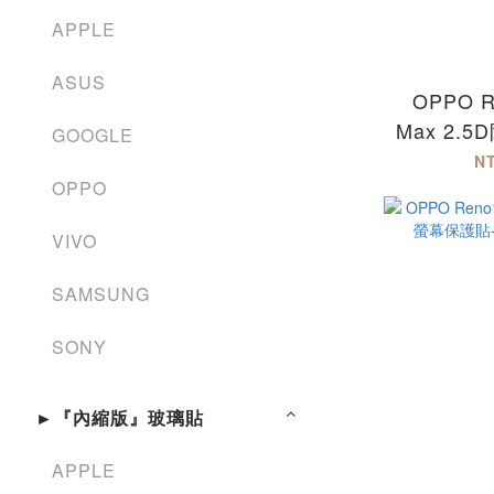
APPLE
ASUS
OPPO R
Max 2.
GOOGLE
保護
N
Reno1
OPPO
VIVO
SAMSUNG
SONY
►『內縮版』玻璃貼
APPLE