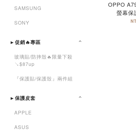
OPPO A
SAMSUNG
螢幕保
N
SONY
►促銷🔥專區
玻璃貼/防摔殼🔥限量下殺
↘︎$87up
『保護貼/保護殼』兩件組
►保護皮套
APPLE
ASUS