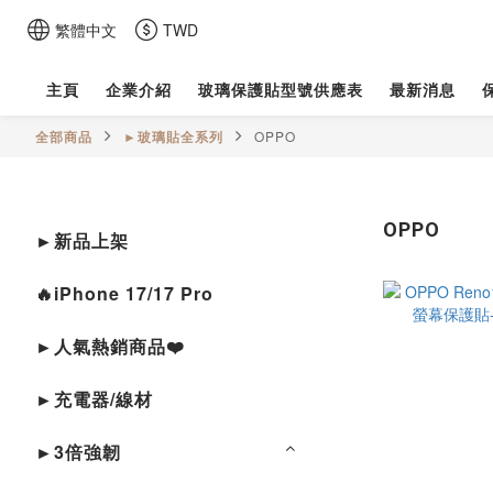
繁體中文
TWD
主頁
企業介紹
玻璃保護貼型號供應表
最新消息
全部商品
►玻璃貼全系列
OPPO
OPPO
►新品上架
🔥iPhone 17/17 Pro
►人氣熱銷商品❤️
►充電器/線材
►3倍強韌