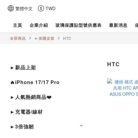
繁體中文
TWD
主頁
企業介紹
玻璃保護貼型號供應表
最新消息
全部商品
►保護皮套
HTC
HTC
►新品上架
🔥iPhone 17/17 Pro
►人氣熱銷商品❤️
►充電器/線材
►3倍強韌