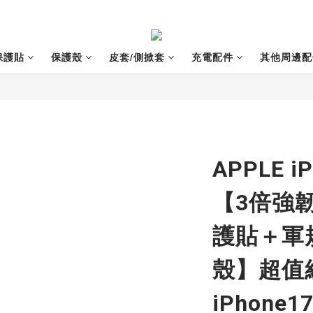
保護貼
保護殼
皮套/側掀套
充電配件
其他周邊配
APPLE iP
【3倍強
護貼＋軍
殼】超值組合
iPhone17