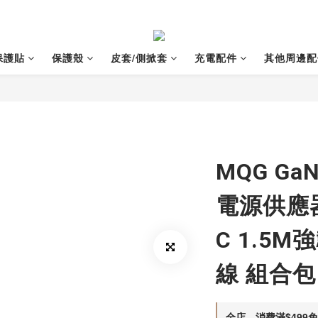
保護貼
保護殼
皮套/側掀套
充電配件
其他周邊配
MQG G
電源供應器 
C 1.5
線 組合包 
全店，消費滿$499