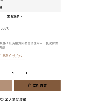
贈
查看更多
,670
線規格！以免購買回去無法使用～
: 氮化鎵快
快充線
USB-C 快充線
立即購買
加入追蹤清單