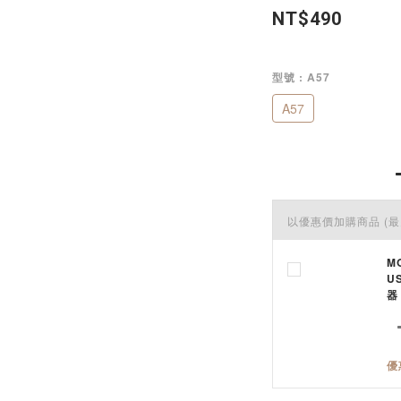
NT$490
型號
: A57
A57
以優惠價加購商品
(最
M
U
器 
優