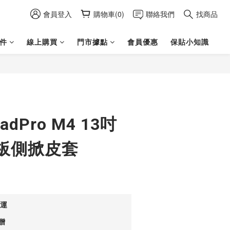
會員登入
購物車(0)
聯絡我們
找商品
件
線上購買
門市據點
會員優惠
保貼小知識
立即購買
PadPro M4 13吋
板側掀皮套
免運
贈