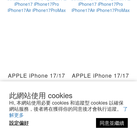
APPLE iPhone 17/17
APPLE iPhone 17/17
Pro 【3倍強韌滿版防
Pro 【3倍強韌滿版防
爆玻璃保護貼＋軍規認
爆玻璃保護貼＋軍規認
NT$1,780
NT$1,480
此網站使用 cookies
證防摔玻璃殼】超值組
證軟硬防摔殼】超值組
NT$2,170
NT$1,770
Hi, 本網站使用必要 cookies 和追蹤型 cookies 以確保
合包 iPhone17
合包 iPhone17
網站服務，後者將在獲得你的同意後才會執行追蹤。
了
加入購物車
加入購物車
解更多
iPhone17Pro
iPhone17Pro
設定偏好
同意並繼續
iPhone17Air
iPhone17Air
iPhone17ProMax
iPhone17ProMax
組合包
組合包