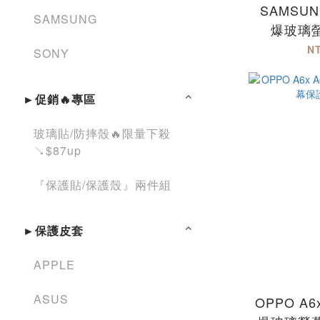
SAMSUN
SAMSUNG
爆玻璃
N
SONY
►促銷🔥專區
玻璃貼/防摔殼🔥限量下殺
↘︎$87up
『保護貼/保護殼』兩件組
►保護皮套
APPLE
ASUS
OPPO A6x