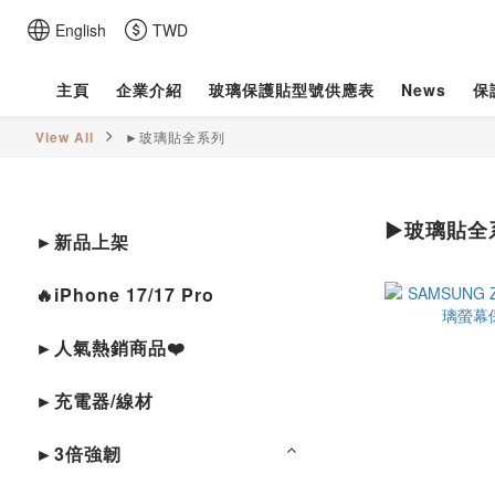
English
TWD
主頁
企業介紹
玻璃保護貼型號供應表
News
保
View All
►玻璃貼全系列
►玻璃貼全
►新品上架
🔥iPhone 17/17 Pro
►人氣熱銷商品❤️
►充電器/線材
►3倍強韌