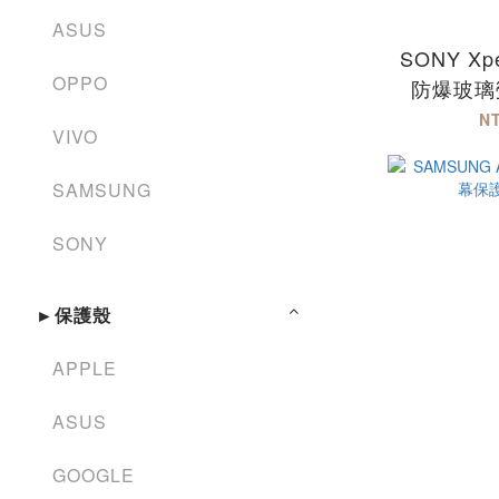
ASUS
SONY Xpe
OPPO
防爆玻璃
MQG Xp
N
VIVO
SAMSUNG
SONY
►保護殼
APPLE
ASUS
GOOGLE