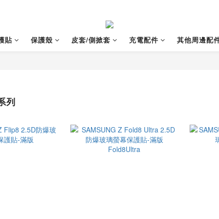
護貼
保護殼
皮套/側掀套
充電配件
其他周邊配
系列