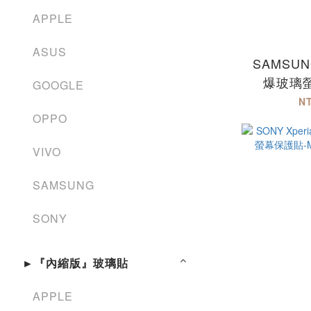
APPLE
ASUS
SAMSUN
爆玻璃
GOOGLE
N
OPPO
VIVO
SAMSUNG
SONY
►『內縮版』玻璃貼
APPLE