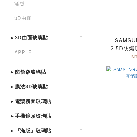
滿版
3D曲面
►3D曲面玻璃貼
SAMSUN
2.5D防
APPLE
貼
N
►防偷窺玻璃貼
►膜法3D玻璃貼
►電競霧面玻璃貼
►手機鏡頭玻璃貼
►『滿版』玻璃貼