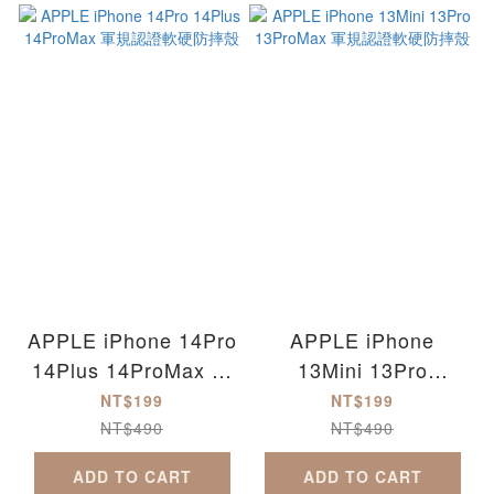
APPLE iPhone 14Pro
APPLE iPhone
14Plus 14ProMax 軍
13Mini 13Pro
規認證軟硬防摔殼
13ProMax 軍規認證
NT$199
NT$199
軟硬防摔殼
NT$490
NT$490
ADD TO CART
ADD TO CART