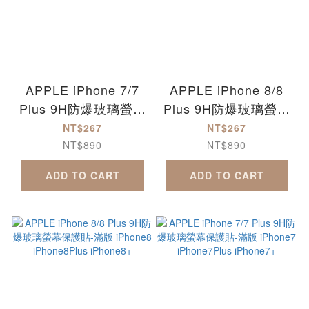
APPLE iPhone 7/7
APPLE iPhone 8/8
Plus 9H防爆玻璃螢幕
Plus 9H防爆玻璃螢幕
保護貼 iPhone7+
保護貼 iPhone8+
NT$267
NT$267
iPhone7
iPhone8Plus
NT$890
NT$890
iPhone7Plus
iPhone8
ADD TO CART
ADD TO CART