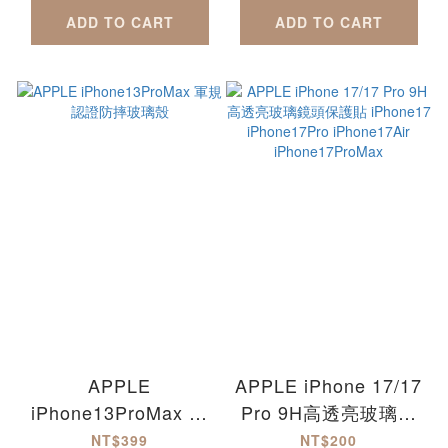
iPhone15Plus
ADD TO CART
ADD TO CART
iPhone15ProMax
APPLE
APPLE iPhone 17/17
iPhone13ProMax 軍
Pro 9H高透亮玻璃鏡
規認證防摔玻璃殼
頭保護貼 iPhone17
NT$399
NT$200