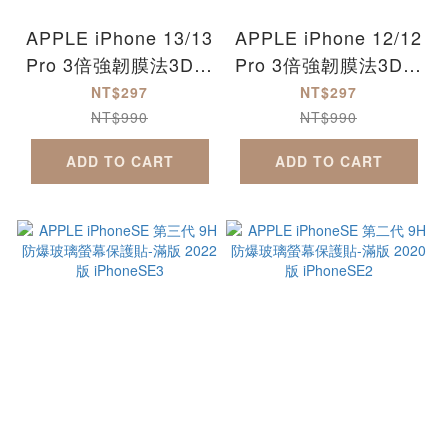
APPLE iPhone 13/13
APPLE iPhone 12/12
Pro 3倍強韌膜法3D防
Pro 3倍強韌膜法3D防
爆玻璃保護貼-滿版
爆玻璃保護貼-滿版
NT$297
NT$297
iPhone13
iPhone12
NT$990
NT$990
iPhone13Mini
iPhone12Mini
ADD TO CART
ADD TO CART
iPhone13Pro
iPhone12Pro
iPhone13ProMax
iPhone12ProMax