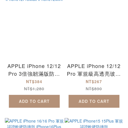
APPLE iPhone 12/12
APPLE iPhone 12/12
Pro 3倍強韌滿版防爆
Pro 軍規級高透亮玻璃
玻璃保護貼 iPhone12
防摔殼 iPhone12
NT$384
NT$267
iPhone12Pro
iPhone12Pro
NT$1,280
NT$890
iPhone12ProMax
iPhone12ProMax
ADD TO CART
ADD TO CART
iPhone12Mini