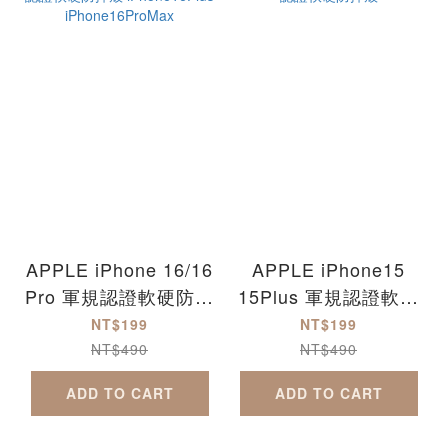
APPLE iPhone 16/16
APPLE iPhone15
Pro 軍規認證軟硬防摔
15Plus 軍規認證軟硬
殼 iPhone16Plus
防摔殼
NT$199
NT$199
iPhone16ProMax
NT$490
NT$490
ADD TO CART
ADD TO CART