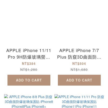
APPLE iPhone 11/11
APPLE iPhone 7/7
Pro 9H防爆玻璃螢幕
Plus 防窺3D曲面防爆
保護貼-滿版
玻璃保護貼 iPhone7
NT$384
NT$504
iPhone11Pro
iPhone7Plus
NT$1,280
NT$1,680
iPhone11ProMax
iPhone7+
ADD TO CART
ADD TO CART