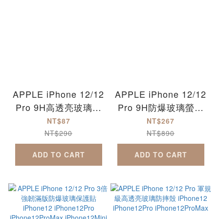
APPLE iPhone 12/12
APPLE iPhone 12/12
Pro 9H高透亮玻璃鏡
Pro 9H防爆玻璃螢幕
頭保護貼 iPhone12
保護貼 iPhone12
NT$87
NT$267
iPhone12Pro
iPhone12Pro
NT$290
NT$890
iPhone12ProMax
iPhone12ProMax
ADD TO CART
ADD TO CART
iPhone12Mini