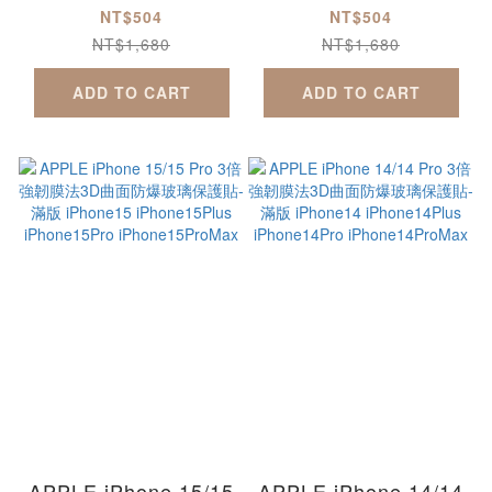
保護貼
幕保護貼
NT$504
NT$504
NT$1,680
NT$1,680
ADD TO CART
ADD TO CART
APPLE iPhone 15/15
APPLE iPhone 14/14