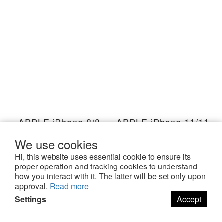
APPLE iPhone 8/8
APPLE iPhone 11/11
Plus 防窺3D曲面防爆
Pro 防窺3D曲面防爆
We use cookies
玻璃保護貼 iPhone8
玻璃保護貼
NT$504
NT$504
Hi, this website uses essential cookie to ensure its
iPhone8Plus
iPhone11Pro
NT$1,680
NT$1,680
proper operation and tracking cookies to understand
iPhone8+
iPhone11
how you interact with it. The latter will be set only upon
ADD TO CART
ADD TO CART
approval.
Read more
Settings
Accept