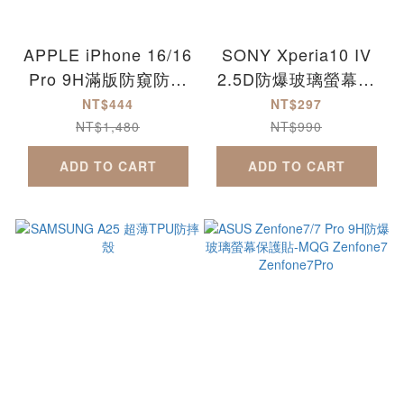
APPLE iPhone 16/16
SONY Xperia10 IV
Pro 9H滿版防窺防爆
2.5D防爆玻璃螢幕保
玻璃保護貼 iPhone16
護貼-滿版 Xperia10IV
NT$444
NT$297
iPhone16Pro
NT$1,480
NT$990
iPhone16Plus
ADD TO CART
ADD TO CART
iPhone16ProMax