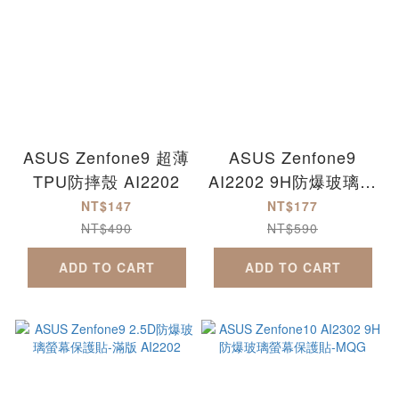
ASUS Zenfone9 超薄
ASUS Zenfone9
TPU防摔殼 AI2202
AI2202 9H防爆玻璃螢
幕保護貼-MQG
NT$147
NT$177
NT$490
NT$590
ADD TO CART
ADD TO CART