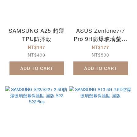
SAMSUNG A25 超薄
ASUS Zenfone7/7
TPU防摔殼
Pro 9H防爆玻璃螢幕
保護貼-MQG
NT$147
NT$177
Zenfone7
NT$490
NT$590
Zenfone7Pro
ADD TO CART
ADD TO CART