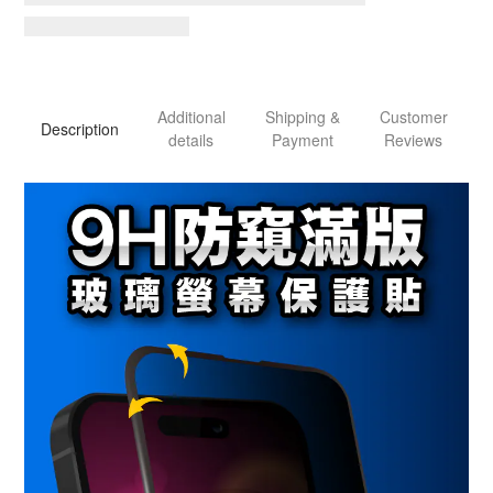
Additional
Shipping &
Customer
Description
details
Payment
Reviews