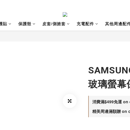
護貼
保護殼
皮套/側掀套
充電配件
其他周邊配
SAMSUN
玻璃螢幕
消費滿$499免運 on o
精美周邊滿額贈 on or