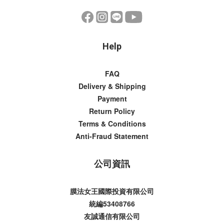
Help
FAQ
Delivery & Shipping
Payment
Return Policy
Terms & Conditions
Anti-Fraud Statement
公司資訊
膜法女王國際投資有限公司
統編53408766
友誠通信有限公司