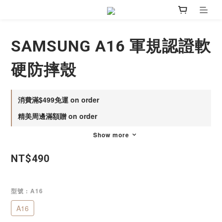
SAMSUNG A16 軍規認證軟
硬防摔殼
消費滿$499免運 on order
精美周邊滿額贈 on order
Show more
NT$490
型號
: A16
A16