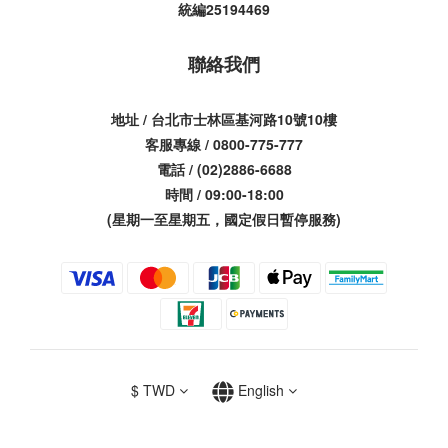
統編25194469
聯絡我們
地址 / 台北市士林區基河路10號10樓
客服專線 / 0800-775-777
電話 / (02)2886-6688
時間 / 09:00-18:00
(星期一至星期五，國定假日暫停服務)
$
TWD
English