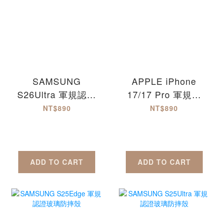
SAMSUNG
APPLE iPhone
S26Ultra 軍規認證
17/17 Pro 軍規認
玻璃防摔殼
證防摔玻璃殼
NT$890
NT$890
iPhone17
iPhone17Pro
iPhone17Air
iPhone17ProMax
ADD TO CART
ADD TO CART